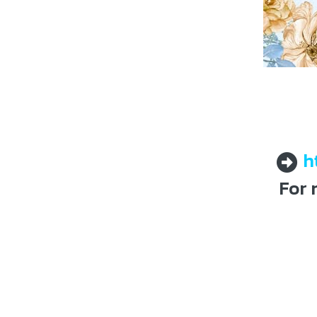
h
For 