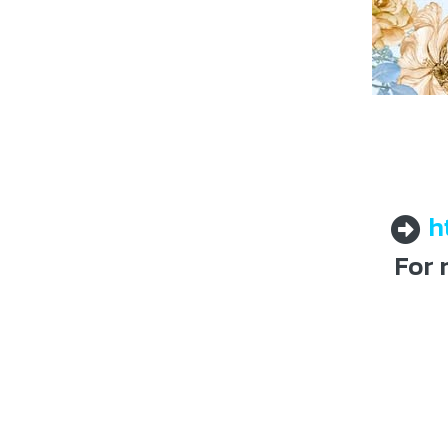
h
For 